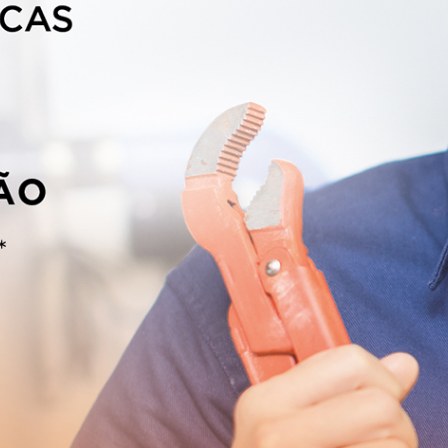
www.arbitragemdeconsumo.org
www.centrodearbitragemdecoimbra.com
9
90
@centrodearbitragemdecoimbra.com
www.consumidor.gov.pt